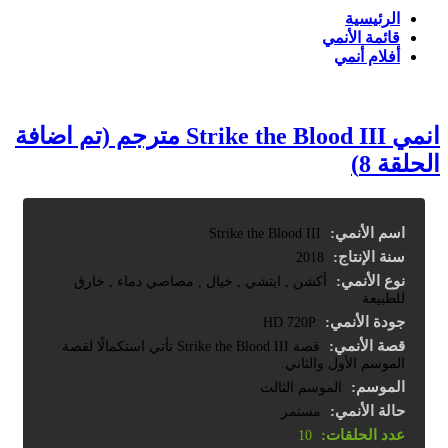
الرئيسية
قائمة الأنمي
أفلام أنمي
انمي Strike the Blood III مترجم (تم اضافة
الحلقة 8)
اسم الأنمي:
Strike the Blood III
سنة الإنتاج:
2018
نوع الأنمي:
أكشن , ايتشي , خيال , مصاصي دماء , خارق
للطبيعة
جودة الأنمي:
HD 720P
قصة الأنمي:
قصة Strike the Blood III تأتي استكمالًا لقصة
الموسم الأول والثاني.
الموسم:
الموسم الثالث
حالة الأنمي:
مستمر
عدد الحلقات:
10