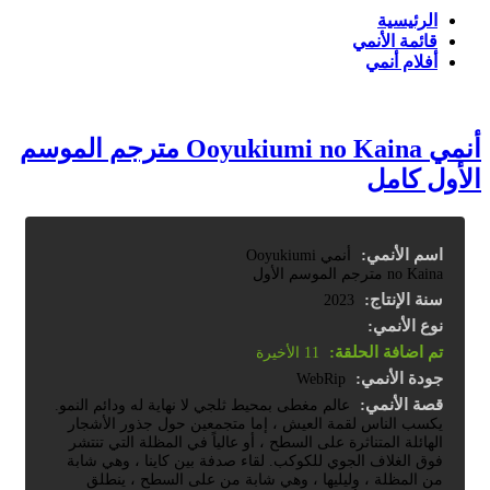
الرئيسية
قائمة الأنمي
أفلام أنمي
أنمي Ooyukiumi no Kaina مترجم الموسم
الأول كامل
اسم الأنمي:
أنمي Ooyukiumi
no Kaina مترجم الموسم الأول
سنة الإنتاج:
2023
نوع الأنمي:
تم اضافة الحلقة:
11 الأخيرة
جودة الأنمي:
WebRip
قصة الأنمي:
عالم مغطى بمحيط ثلجي لا نهاية له ودائم النمو.
يكسب الناس لقمة العيش ، إما متجمعين حول جذور الأشجار
الهائلة المتناثرة على السطح ، أو عالياً في المظلة التي تنتشر
فوق الغلاف الجوي للكوكب. لقاء صدفة بين كاينا ، وهي شابة
من المظلة ، وليليها ، وهي شابة من على السطح ، ينطلق