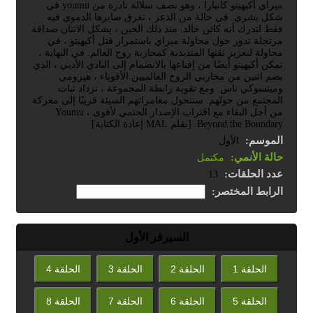
ميراي أكيهيتو كانبارا ، وهو نصف سلالة نادرة من youmu في
شكل بشري. في حالة من الذعر ، تغرق صابرها الدموي فيه
فقط لتدرك أنه كائن خالد. منذ ذلك الحين ، يشكل الاثنان صداقة
مرتجلة تدور حول محاولة ميراي باستمرار قتل أكيهيتو ، في
محاولة لتعزيز ثقتها المتذبذبة كمحاربة روح العالم. في النهاية ،
تمكن أكيهيتو أيضًا من إقناعها بالانضمام إلى النادي الأدبي ، الذي
يضم اثنين من محاربي الروح العالميين الأقوياء ، هيرومي
وميتسوكي ناس. ومع تقوية رابطة المجموعة ، تزداد ثبات
المجتمع من حولهم. ستتحول مغامراتهم السيئة قريبًا إلى معركة
من أجل البقاء مع اقتراب الإصدار الحتمي لأقوى Youmu ،
Beyond the Boundary. [بقلم MAL إعادة الكتابة]
الموسم:
الأول
حالة الأنمي:
مكتمل
عدد الحلقات:
13
الرابط المختصر:
السيرفر الأول
الحلقة 1
الحلقة 2
الحلقة 3
الحلقة 4
الحلقة 5
الحلقة 6
الحلقة 7
الحلقة 8