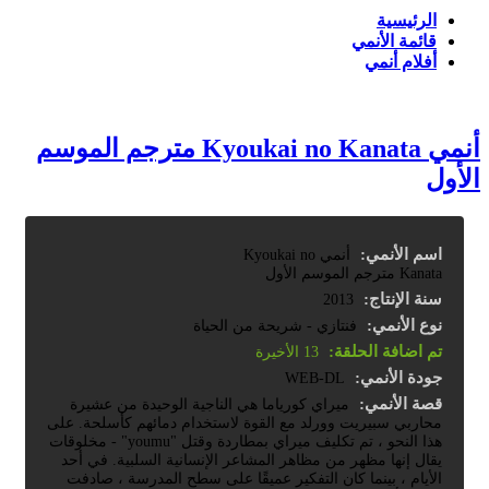
الرئيسية
قائمة الأنمي
أفلام أنمي
أنمي Kyoukai no Kanata مترجم الموسم
الأول
اسم الأنمي:
أنمي Kyoukai no
Kanata مترجم الموسم الأول
سنة الإنتاج:
2013
نوع الأنمي:
فنتازي - شريحة من الحياة
تم اضافة الحلقة:
13 الأخيرة
جودة الأنمي:
WEB-DL
قصة الأنمي:
ميراي كورياما هي الناجية الوحيدة من عشيرة
محاربي سبيريت وورلد مع القوة لاستخدام دمائهم كأسلحة. على
هذا النحو ، تم تكليف ميراي بمطاردة وقتل "youmu" - مخلوقات
يقال إنها مظهر من مظاهر المشاعر الإنسانية السلبية. في أحد
الأيام ، بينما كان التفكير عميقًا على سطح المدرسة ، صادفت