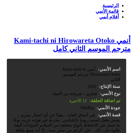
الرئيسية
قائمة الأنمي
أفلام أنمي
أنمي Kami-tachi ni Hirowareta Otoko
مترجم الموسم الثاني كامل
اسم الأنمي:
أنمي Kami-tachi ni
Hirowareta Otoko مترجم الموسم
الثاني
سنة الإنتاج:
2020
نوع الأنمي:
فنتازي - شريحة من الحياة
تم اضافة الحلقة:
12 الأخيرة
جودة الأنمي:
WebRip
قصة الأنمي:
في أعماق الغابة ، بعيدًا عن أي اتصال بشري ،
يعيش طفل اسمه ريوما تاكباياشي. ينخرط في هواية غريبة نوعًا
ما تتمثل في الاحتفاظ بأنواع مختلفة من السلايم كحيوانات أليفة.
علاوة على ذلك ، على الرغم من صغر سنه ، إلا أنه يتمتع بلياقة