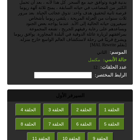
بدنية قوية وتوافق جيد مع السحر. كل هذا لأنه ، بعد أن تحمل
الكثير من المصاعب في حياته السابقة ، يمنح ثلاثة آلهة ريوما
فرصة ثانية لتحقيق هدف واحد: تذوق عجائب الحياة. بعد مرور
ثلاث سنوات من العزلة المريحة ، يلتقي ريوما بأشخاص
سيغيرون حياته الحالية إلى الأبد. عندما يواجه بعض الجنود
ويساعدهم على رعاية رفيقهم الجريح ، تقنعه المجموعة
بمرافقتهم لزيارة عائلة الدوقية في البلدة المجاورة. يوافق ريوما
ويشرع قريبًا في رحلة لاستكشاف العالم الواسع خارج منزله.
[بقلم MAL Rewrite]
الموسم:
الثاني
حالة الأنمي:
مكتمل
عدد الحلقات:
12
الرابط المختصر:
السيرفر الأول
الحلقة 1
الحلقة 2
الحلقة 3
الحلقة 4
الحلقة 5
الحلقة 6
الحلقة 7
الحلقة 8
الحلقة 9
الحلقة 10
الحلقة 11