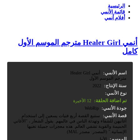
الرئيسية
قائمة الأنمي
أفلام أنمي
أنمي Healer Girl مترجم الموسم الأول
كامل
اسم الأنمي:
أنمي Healer Girl
مترجم الموسم الأول
سنة الإنتاج:
2022
نوع الأنمي:
تم اضافة الحلقة:
12 الأخيرة
جودة الأنمي:
WebRip
قصة الأنمي:
ستتبع القصة أربع فتيات يسعين إلى استخدام
أغانيهن للشفاء وتهدئة الناس في عالمهم. يقول الشعار ، "الأغاني
الحميمة والقوية تشفي العالم. هذه معجزات جميلة تغنيها
الإنسانية." (المصدر: مصدر MAL)
الموسم:
الأول