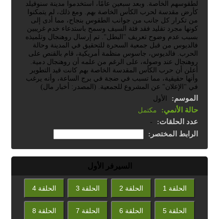
لطقوسهم الخاصة. وبعد سبعين عامًا، استخدموا مدينة سنوفيلد
كأرض مقدسة لحرب الكأس الخاصة بهم. ومع ذلك، لم يتمكنوا
من تكرار كل جانب من جوانب الطقوس بنجاح، مما أدى إلى
كونها مجرد تقليد فقد فئة السيف وسمح باستدعاء خدم غريبين
بسبب عدم وضوح تعريف "البطل". تم إرسال روهنجال وتلميذه
فالديوس من قبل جمعية السحرة للتحقيق في المدينة وحالة
الحرب. فالديوس، جاسوس منظمة أمريكية، قام بالقنص على
روهنجال عند وصوله، على الرغم من علمه أن روهنجال دمية.
أعلن أن حرب الكأس المقدسة الخاصة بهم كانت قيد التطوير
وأنها حقيقية، مما تسبب في ضجة في برج الساعة، وأنه يرغب
في "الإعلان" عن المشروع للجمعية. (المصدر: أخبار مال)
الموسم:
الأول
حالة الأنمي:
مكتمل
عدد الحلقات:
-
الرابط المختصر:
السيرفر الأول
الحلقة 1
الحلقة 2
الحلقة 3
الحلقة 4
الحلقة 5
الحلقة 6
الحلقة 7
الحلقة 8