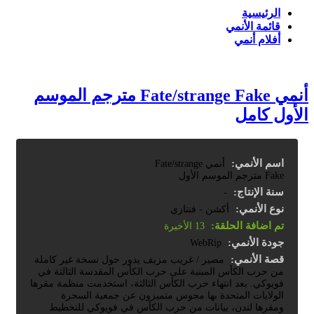
الرئيسية
قائمة الأنمي
أفلام أنمي
أنمي Fate/strange Fake مترجم الموسم
الأول كامل
اسم الأنمي:
أنمي Fate/strange
Fake مترجم الموسم الأول
سنة الإنتاج:
-
نوع الأنمي:
أكشن - فنتازي
تم اضافة الحلقة:
13 الأخيرة
جودة الأنمي:
WebRip
قصة الأنمي:
مصير / غريب مزيف يدور حول نسخة غير كاملة
من حرب الكأس المبنية على حرب الكأس المقدسة الثالثة في
فويوكي. بعد انتهاء حرب الكأس الثالثة، استخدمت منظمة مقرها
الولايات المتحدة بها مجوس متميزون عن جمعية السحرة
ومقرها لندن، بيانات من حرب الكأس في فويوكي للتخطيط