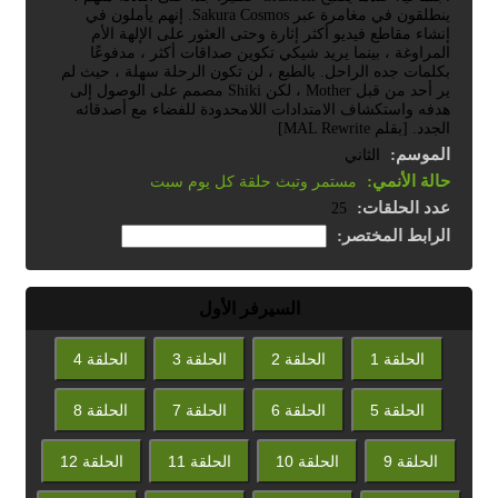
ينطلقون في مغامرة عبر Sakura Cosmos. إنهم يأملون في
إنشاء مقاطع فيديو أكثر إثارة وحتى العثور على الإلهة الأم
المراوغة ، بينما يريد شيكي تكوين صداقات أكثر ، مدفوعًا
بكلمات جده الراحل. بالطبع ، لن تكون الرحلة سهلة ، حيث لم
ير أحد من قبل Mother ، لكن Shiki مصمم على الوصول إلى
هدفه واستكشاف الامتدادات اللامحدودة للفضاء مع أصدقائه
الجدد. [بقلم MAL Rewrite]
الموسم:
الثاني
حالة الأنمي:
مستمر وتبث حلقة كل يوم سبت
عدد الحلقات:
25
الرابط المختصر:
السيرفر الأول
الحلقة 1
الحلقة 2
الحلقة 3
الحلقة 4
الحلقة 5
الحلقة 6
الحلقة 7
الحلقة 8
الحلقة 9
الحلقة 10
الحلقة 11
الحلقة 12