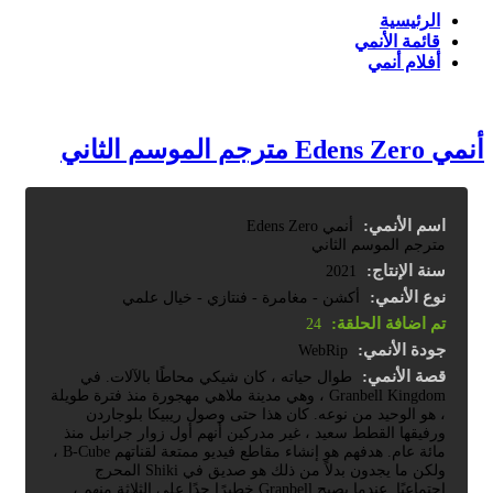
الرئيسية
قائمة الأنمي
أفلام أنمي
أنمي Edens Zero مترجم الموسم الثاني
اسم الأنمي:
أنمي Edens Zero
مترجم الموسم الثاني
سنة الإنتاج:
2021
نوع الأنمي:
أكشن - مغامرة - فنتازي - خيال علمي
تم اضافة الحلقة:
24
جودة الأنمي:
WebRip
قصة الأنمي:
طوال حياته ، كان شيكي محاطًا بالآلات. في
Granbell Kingdom ، وهي مدينة ملاهي مهجورة منذ فترة طويلة
، هو الوحيد من نوعه. كان هذا حتى وصول ريبيكا بلوجاردن
ورفيقها القطط سعيد ، غير مدركين أنهم أول زوار جرانبل منذ
مائة عام. هدفهم هو إنشاء مقاطع فيديو ممتعة لقناتهم B-Cube ،
ولكن ما يجدون بدلاً من ذلك هو صديق في Shiki المحرج
اجتماعيًا. عندما يصبح Granbell خطيرًا جدًا على الثلاثة منهم ،