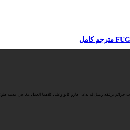
 جرائم برفقة زميل له يدعى هارو كاتو وعلى كلاهما العمل معًا في مدينة طوكي