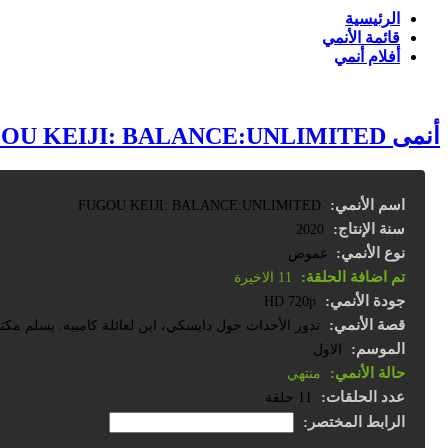
الرئيسية
قائمة الأنمي
أفلام أنمي
أنمى FUGOU KEIJI: BALANCE:UNLIMITED مترجم كامل
اسم الأنمي:
FUGOU KEIJI: BALANCE:UNLIMITED
سنة الإنتاج:
2020
نوع الأنمي:
غموض
تم اضافة الحلقة:
11 الاخيرة
جودة الأنمي:
HD 720p
قصة الأنمي:
تدور الأحداث حول دايسكي، ابن لعائلة كامبيه. يسلم مكتب
الموسم:
الاول
حالة الأنمي:
منتهي
عدد الحلقات:
11 حلقة
الرابط المختصر: