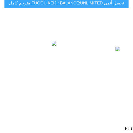
تحميل أنمى FUGOU KEIJI: BALANCE:UNLIMITED مترجم كامل