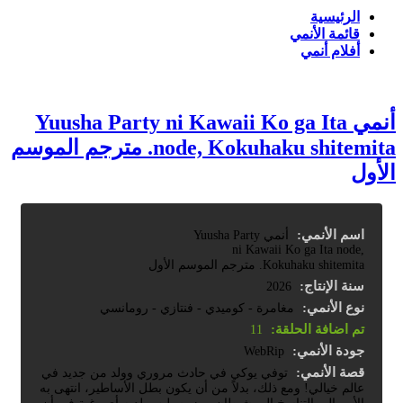
الرئيسية
قائمة الأنمي
أفلام أنمي
أنمي Yuusha Party ni Kawaii Ko ga Ita
node, Kokuhaku shitemita. مترجم الموسم
الأول
اسم الأنمي:
أنمي Yuusha Party
ni Kawaii Ko ga Ita node,
Kokuhaku shitemita. مترجم الموسم الأول
سنة الإنتاج:
2026
نوع الأنمي:
مغامرة - كوميدي - فنتازي - رومانسي
تم اضافة الحلقة:
11
جودة الأنمي:
WebRip
قصة الأنمي:
توفي يوكي في حادث مروري وولد من جديد في
عالم خيالي! ومع ذلك، بدلاً من أن يكون بطل الأساطير، انتهى به